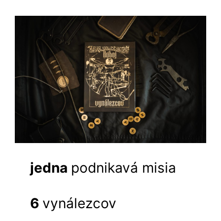
jedna
podnikavá misia
6
vynálezcov