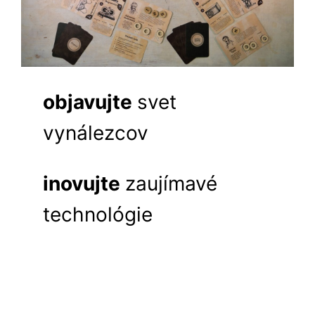
objavujte
svet
vynálezcov
inovujte
zaujímavé
technológie
naučte
sa správne
investovať