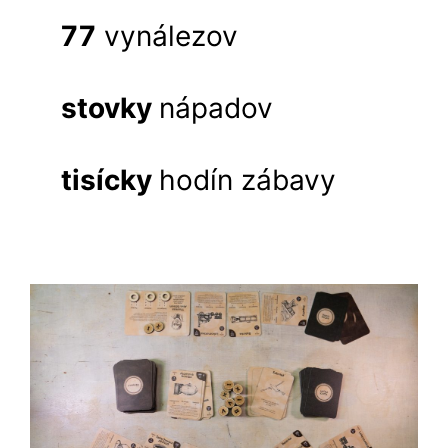
77
vynálezov
stovky
nápadov
tisícky
hodín zábavy