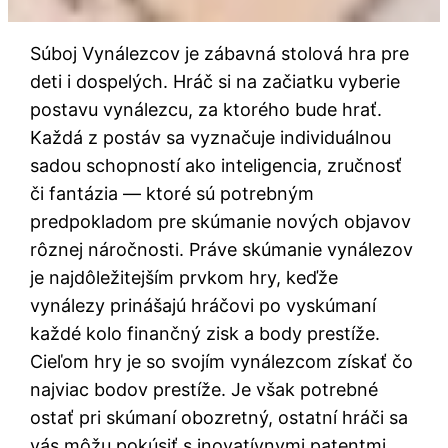
Súboj Vynálezcov je zábavná stolová hra pre
deti i dospelých. Hráč si na začiatku vyberie
postavu vynálezcu, za ktorého bude hrať.
Každá z postáv sa vyznačuje individuálnou
sadou schopností ako inteligencia, zručnosť
či fantázia — ktoré sú potrebným
predpokladom pre skúmanie nových objavov
rôznej náročnosti. Práve skúmanie vynálezov
je najdôležitejším prvkom hry, keďže
vynálezy prinášajú hráčovi po vyskúmaní
každé kolo finančný zisk a body prestíže.
Cieľom hry je so svojím vynálezcom získať čo
najviac bodov prestíže. Je však potrebné
ostať pri skúmaní obozretný, ostatní hráči sa
vás môžu pokúsiť s inovatívnymi patentmi