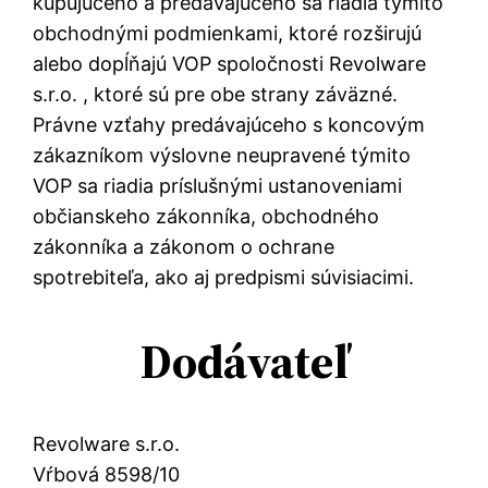
kupujúceho a predávajúceho sa riadia týmito
obchodnými podmienkami, ktoré rozširujú
alebo dopĺňajú VOP spoločnosti Revolware
s.r.o. , ktoré sú pre obe strany záväzné.
Právne vzťahy predávajúceho s koncovým
zákazníkom výslovne neupravené týmito
VOP sa riadia príslušnými ustanoveniami
občianskeho zákonníka, obchodného
zákonníka a zákonom o ochrane
spotrebiteľa, ako aj predpismi súvisiacimi.
Dodávateľ
Revolware s.r.o.
Vŕbová 8598/10